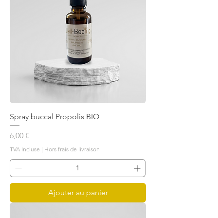
Spray buccal Propolis BIO
Prix
6,00 €
TVA Incluse
|
Hors frais de livraison
Ajouter au panier