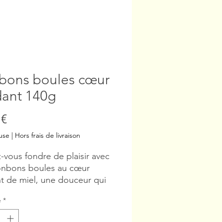
bons boules cœur
dant 140g
Prix
 €
use
|
Hors frais de livraison
z-vous fondre de plaisir avec
onbons boules au cœur
t de miel, une douceur qui
anter vos papilles !
é
*
net : 140g (existe en 240g)