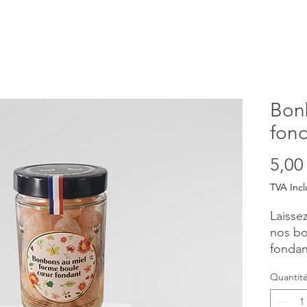
Bon
fon
5,00
TVA Incl
Laisse
nos b
fondan
fait ch
Quantit
Poids 