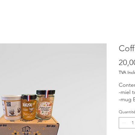
Coff
20,0
TVA Incl
Conten
-miel t
-mug 
-bonbo
Quantit