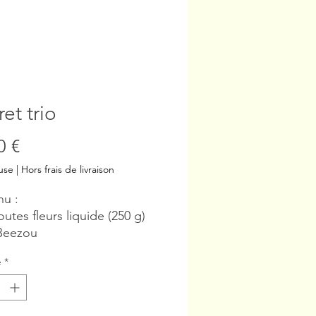
ret trio
Prix
0 €
use
|
Hors frais de livraison
u :
outes fleurs liquide (250 g)
Beezou
ns boules Beezou (240g)
é
*