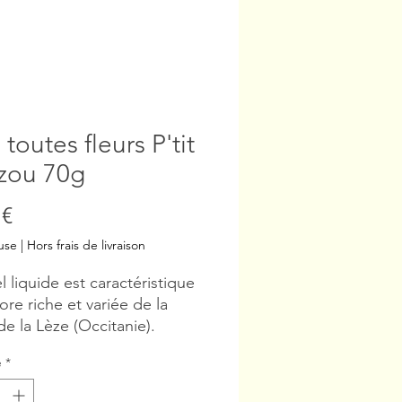
 toutes fleurs P'tit
zou 70g
Prix
 €
use
|
Hors frais de livraison
l liquide est caractéristique
lore riche et variée de la
de la Lèze (Occitanie).
é et mise en pot par
é
*
lteur - extraction à froid.
net : 70g