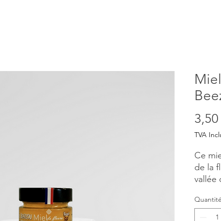
Miel
Bee
3,50
TVA Incl
Ce mie
de la f
vallée 
Récolt
Quantit
l'apicu
Poids 